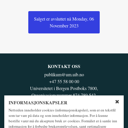
Salget er avsluttet nå Monday, 06
November 2023
KONTAKT OSS
publikum@um.uib.no
+47 55 58 00 00
Universitetet i Bergen Postboks 7800,
Organisasjonsnummer 874 789 542,
N-5020 BERGEN
INFORMASJONSKAPSLER
Lukk 
Nettsiden inneholder cookies (informasjonskapsler), som er en tekstfil
BESØK OSS
som tar vare på data og som inneholder informasjon. For å kunne
Muséplassen 3 / Haakon Sheteligs plass 10, 5007 Bergen
bestille varer må du akseptere bruk av cookies. Formålet er å samle inn
informasjon for å forbedre brukeropplevelsen, samt optimalisere
Se områdekart