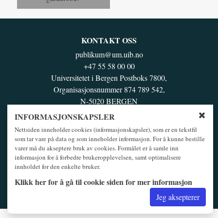
KONTAKT OSS
publikum@um.uib.no
+47 55 58 00 00
Universitetet i Bergen Postboks 7800,
Organisasjonsnummer 874 789 542,
N-5020 BERGEN
INFORMASJONSKAPSLER
BESØK OSS
Lukk 
Nettsiden inneholder cookies (informasjonskapsler), som er en tekstfil
Muséplassen 3 / Haakon Sheteligs plass 10, 5007 Bergen
som tar vare på data og som inneholder informasjon. For å kunne bestille
Se områdekart
varer må du akseptere bruk av cookies. Formålet er å samle inn
informasjon for å forbedre brukeropplevelsen, samt optimalisere
FØLG OSS
innholdet for den enkelte bruker.
Klikk her for å gå til cookie siden for mer informasjon
Løsningen er levert av
Jeg aksepterer