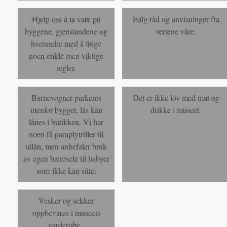
Hjelp oss å ta vare på
Følg råd og anvisninger fra
byggene, gjenstandene og
vertene våre.
hverandre med å følge
noen enkle men viktige
regler.
Barnevogner parkeres
Det er ikke lov med mat og
utenfor bygget, lås kan
drikke i museet.
lånes i butikken. Vi har
noen få paraplytriller til
utlån, men anbefaler bruk
av egen bæresele til babyer
som ikke kan sitte.
Vesker og sekker
oppbevares i museets
garderobe.