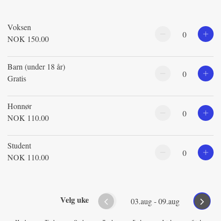
Voksen
NOK 150.00
Reduser antall
Øk a
Barn (under 18 år)
Gratis
Reduser antall
Øk a
Honnør
NOK 110.00
Reduser antall
Øk a
Student
NOK 110.00
Reduser antall
Øk a
Velg uke
Forrige uke
Neste